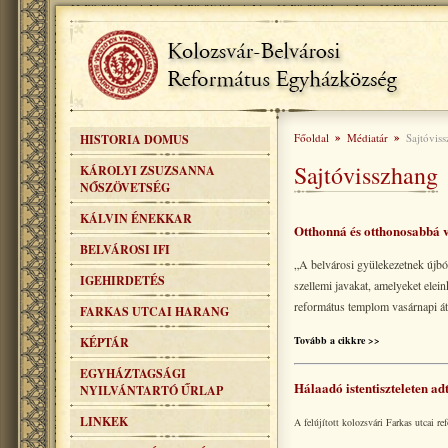
»
»
Főoldal
Médiatár
Sajtóvis
HISTORIA DOMUS
Sajtóvisszhang
KÁROLYI ZSUZSANNA
NŐSZÖVETSÉG
KÁLVIN ÉNEKKAR
Otthonná és otthonosabbá v
BELVÁROSI IFI
„A belvárosi gyülekezetnek újból
IGEHIRDETÉS
szellemi javakat, amelyeket elein
református templom vasárnapi áta
FARKAS UTCAI HARANG
Tovább a cikkre >>
KÉPTÁR
EGYHÁZTAGSÁGI
Hálaadó istentiszteleten ad
NYILVÁNTARTÓ ŰRLAP
LINKEK
A felújított kolozsvári Farkas utcai