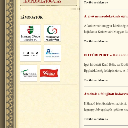
TEMPLOMLÁTOGATÁS
Tovább a cikkre >>
A jövő nemzedékeknek újíto
TÁMOGATÓK
A kolozsvári magyar közösség egy
hajlékot a Kolozsvári Magyar Na
Tovább a cikkre >>
FOTÓRIPORT – Hálaadó iste
Igét hirdetett Kató Béla, az Er
Egyházközség lelkipásztora. A f
Tovább a cikkre >>
Átadták a felújított kolozs
Hálaadó istentiszteleten adták á
legnagyobb egyhajós gótikus cs
Tovább a cikkre >>