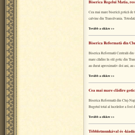
Biserica Regelui Matia, re
Cea mai mare biserică gotică de t
calvine din Transilvania. Totodat
Tovább a cikkre >>
Biserica Reformată din Cluj
Biserica Reformată Centrală din C
mare clădire în stil gotic din Tra
au durat aproximativ doi ani, au 
Tovább a cikkre >>
Cea mai mare clădire gotică
Biserica Reformată din Cluj-Napoc
Bugetul total al lucrărilor a fos
Tovább a cikkre >>
Többletmunkával és -kiadás