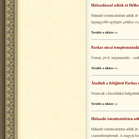
Hálaadással adták át Délk
Hálaadó istentiszteleten adták á
legnagyobb egyhajós gótikus cs
Tovább a cikkre >>
Farkas utcai templomátad
Ünnep, jövő, megmaradás – ezek 
Tovább a cikkre >>
Átadták a felújított Farka
Nemcsak a beszédeket hallgattuk
Tovább a cikkre >>
Hálaadó istentiszteleten ad
Hálaadó istentiszteleten adták á
csarnoktemplomát. A magyar kormá