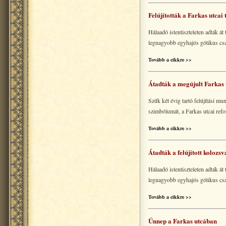
Felújították a Farkas utc
Hálaadó istentiszteleten adták á
legnagyobb egyhajós gótikus cs
Tovább a cikkre >>
Átadták a megújult Farkas
Szűk két évig tartó felújítási mu
szimbólumát, a Farkas utcai ref
Tovább a cikkre >>
Átadták a felújított kolozs
Hálaadó istentiszteleten adták á
legnagyobb egyhajós gótikus cs
Tovább a cikkre >>
Ünnep a Farkas utcában