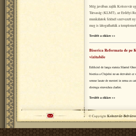
Még javában zajlik Kolozsvár e
Társaság (KLMT), az Erdélyi Re
munkálatok felénél szervezett ny
meg is látogathatták a templomot
Tovább a cikkre >>
Biserica Reformata de pe Ko
vizitabile
Edificiul de langa statuia Sfantul Gheor
biserica a Clujului ne-au dezvaluit ce
semne lasate de mesteri in urma cu cate
distruga stravechea cladire.
Tovább a cikkre >>
© Copyright
Kolozsvár-Belváro