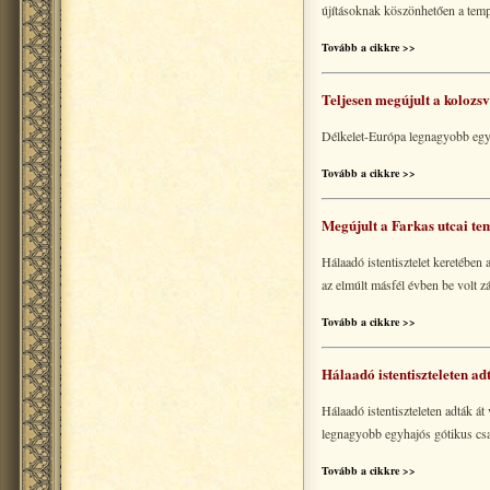
újításoknak köszönhetően a temp
Tovább a cikkre >>
Teljesen megújult a kolozs
Délkelet-Európa legnagyobb egyh
Tovább a cikkre >>
Megújult a Farkas utcai t
Hálaadó istentisztelet keretében
az elmúlt másfél évben be volt zá
Tovább a cikkre >>
Hálaadó istentiszteleten ad
Hálaadó istentiszteleten adták á
legnagyobb egyhajós gótikus cs
Tovább a cikkre >>